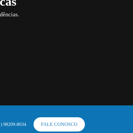
cas
dências.
1) 98209-8034
FALE CONOSCO