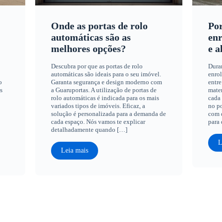
Onde as portas de rolo
Por
automáticas são as
enr
melhores opções?
e a
Descubra por que as portas de rolo
Dura
automáticas são ideais para o seu imóvel.
enrol
o
Garanta segurança e design moderno com
entre
s
a Guaruportas. A utilização de portas de
mater
rolo automáticas é indicada para os mais
cada 
variados tipos de imóveis. Eficaz, a
no po
solução é personalizada para a demanda de
com q
cada espaço. Nós vamos te explicar
para 
detalhadamente quando […]
L
Leia mais