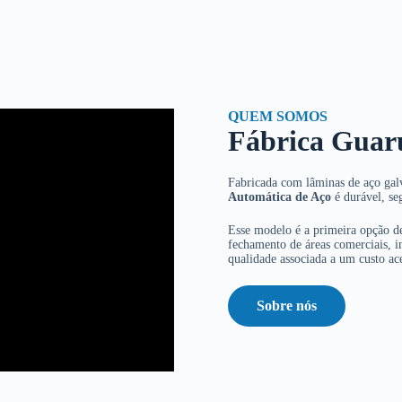
QUEM SOMOS
Fábrica Guar
Fabricada com lâminas de aço galv
Automática de Aço
é durável, se
Esse modelo é a primeira opção de
fechamento de áreas comerciais, in
qualidade associada a um custo ace
Sobre nós