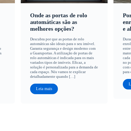
Onde as portas de rolo
Por
automáticas são as
enr
melhores opções?
e a
Descubra por que as portas de rolo
Dura
automáticas são ideais para o seu imóvel.
enrol
o
Garanta segurança e design moderno com
entre
s
a Guaruportas. A utilização de portas de
mater
rolo automáticas é indicada para os mais
cada 
variados tipos de imóveis. Eficaz, a
no po
solução é personalizada para a demanda de
com q
cada espaço. Nós vamos te explicar
para 
detalhadamente quando […]
L
Leia mais