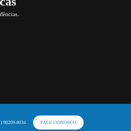
cas
dências.
1) 98209-8034
FALE CONOSCO