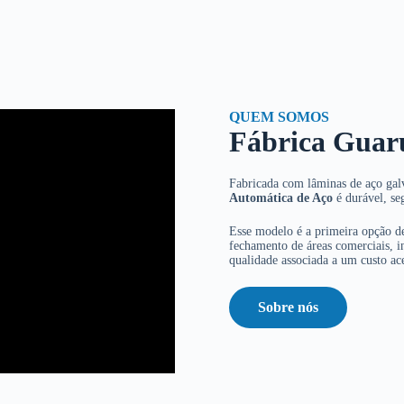
QUEM SOMOS
Fábrica Guar
Fabricada com lâminas de aço galv
Automática de Aço
é durável, se
Esse modelo é a primeira opção de
fechamento de áreas comerciais, in
qualidade associada a um custo ace
Sobre nós