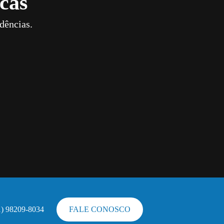
cas
dências.
1) 98209-8034
FALE CONOSCO