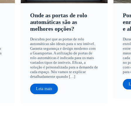
Onde as portas de rolo
Por
automáticas são as
enr
melhores opções?
e a
Descubra por que as portas de rolo
Dura
automáticas são ideais para o seu imóvel.
enrol
o
Garanta segurança e design moderno com
entre
s
a Guaruportas. A utilização de portas de
mater
rolo automáticas é indicada para os mais
cada 
variados tipos de imóveis. Eficaz, a
no po
solução é personalizada para a demanda de
com q
cada espaço. Nós vamos te explicar
para 
detalhadamente quando […]
L
Leia mais