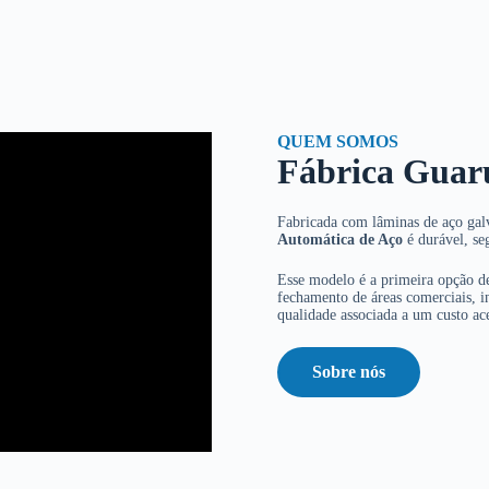
QUEM SOMOS
Fábrica Guar
Fabricada com lâminas de aço galv
Automática de Aço
é durável, se
Esse modelo é a primeira opção de
fechamento de áreas comerciais, in
qualidade associada a um custo ace
Sobre nós