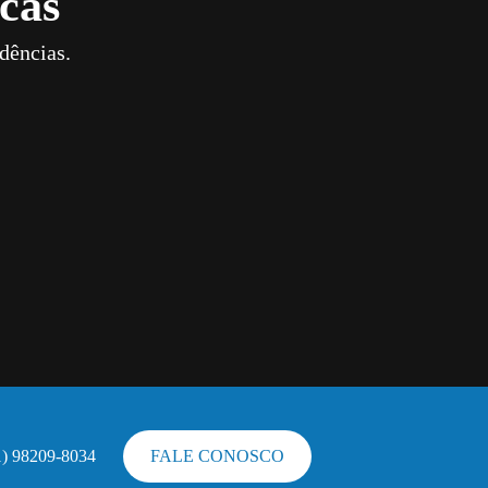
cas
dências.
1) 98209-8034
FALE CONOSCO