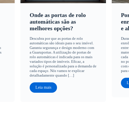
Onde as portas de rolo
Por
automáticas são as
enr
melhores opções?
e a
Descubra por que as portas de rolo
Dura
automáticas são ideais para o seu imóvel.
enrol
o
Garanta segurança e design moderno com
entre
s
a Guaruportas. A utilização de portas de
mater
rolo automáticas é indicada para os mais
cada 
variados tipos de imóveis. Eficaz, a
no po
solução é personalizada para a demanda de
com q
cada espaço. Nós vamos te explicar
para 
detalhadamente quando […]
L
Leia mais