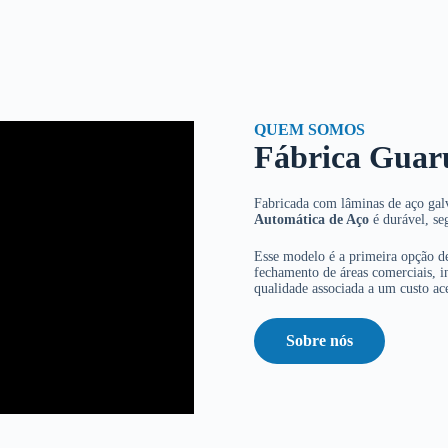
QUEM SOMOS
Fábrica Guar
Fabricada com lâminas de aço galv
Automática de Aço
é durável, se
Esse modelo é a primeira opção de
fechamento de áreas comerciais, in
qualidade associada a um custo ace
Sobre nós