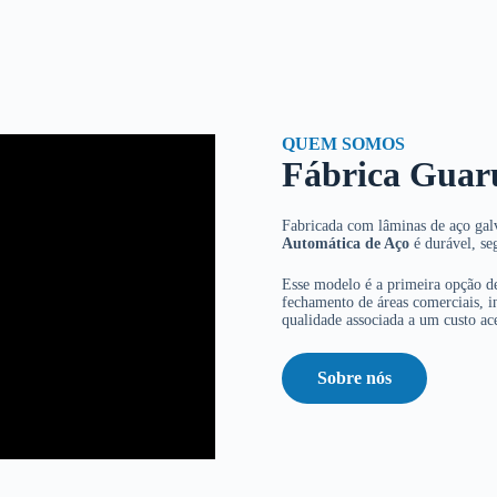
QUEM SOMOS
Fábrica Guar
Fabricada com lâminas de aço galv
Automática de Aço
é durável, se
Esse modelo é a primeira opção de
fechamento de áreas comerciais, in
qualidade associada a um custo ace
Sobre nós