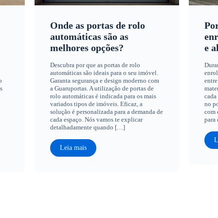
Onde as portas de rolo
Por
automáticas são as
enr
melhores opções?
e a
Descubra por que as portas de rolo
Dura
automáticas são ideais para o seu imóvel.
enrol
o
Garanta segurança e design moderno com
entre
s
a Guaruportas. A utilização de portas de
mater
rolo automáticas é indicada para os mais
cada 
variados tipos de imóveis. Eficaz, a
no po
solução é personalizada para a demanda de
com q
cada espaço. Nós vamos te explicar
para 
detalhadamente quando […]
L
Leia mais