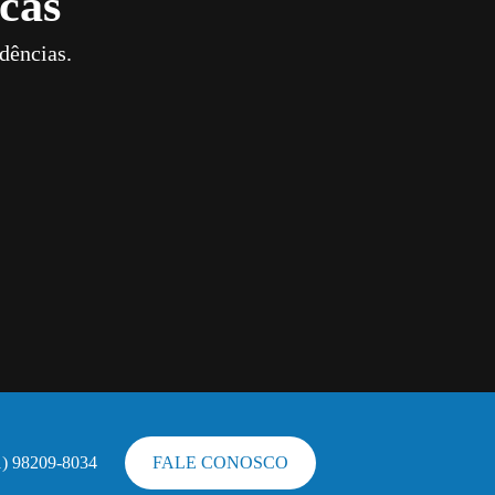
cas
dências.
1) 98209-8034
FALE CONOSCO