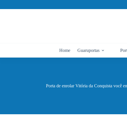
Pular
para
o
conteúdo
Home
Guaruportas
Por
Porta de enrolar Vitória da Conquista você e