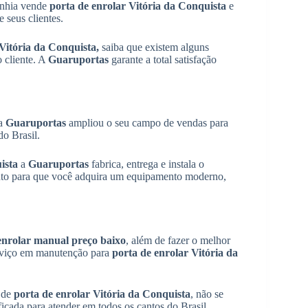
anhia vende
porta de enrolar Vitória da Conquista
e
 seus clientes.
 Vitória da Conquista,
saiba que existem alguns
 cliente. A
Guaruportas
garante a total satisfação
a
Guaruportas
ampliou o seu campo de vendas para
do Brasil.
uista
a
Guaruportas
fabrica, entrega e instala o
ento para que você adquira um equipamento moderno,
enrolar manual preço baixo
, além de fazer o melhor
serviço em manutenção para
porta de enrolar Vitória da
e de
porta de enrolar Vitória da Conquista
, não se
icada para atender em todos os cantos do Brasil.